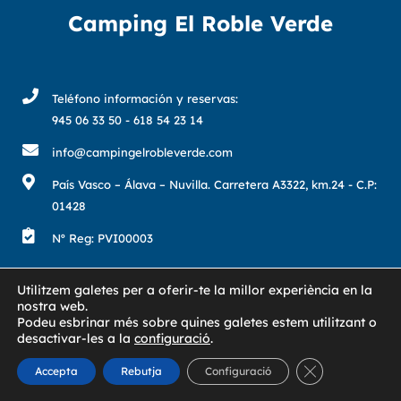
Camping El Roble Verde
Teléfono información y reservas:
945 06 33 50 - 618 54 23 14
info@campingelrobleverde.com
País Vasco – Álava – Nuvilla. Carretera A3322, km.24 - C.P:
01428
Nº Reg: PVI00003
Utilitzem galetes per a oferir-te la millor experiència en la
nostra web.
©2026
Camping El Roble Verde
, S.L.. Todos los derechos
reservados.
Podeu esbrinar més sobre quines galetes estem utilitzant o
desactivar-les a la
configuració
.
Aviso Legal y Política de Privacidad
Tanca el bàne
Accepta
Rebutja
Configuració