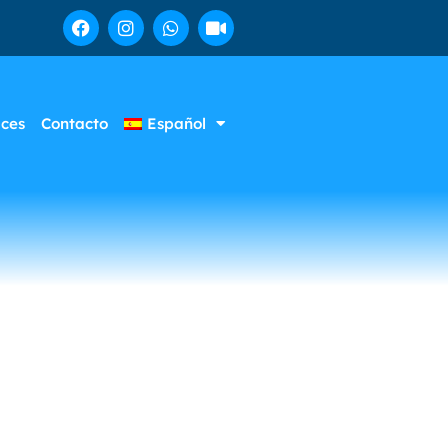
aces
Contacto
Español