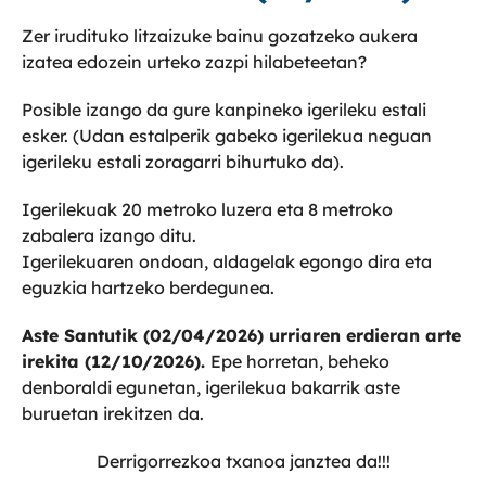
Zer irudituko litzaizuke bainu gozatzeko aukera
izatea edozein urteko zazpi hilabeteetan?
Posible izango da gure kanpineko igerileku estali
esker. (Udan estalperik gabeko igerilekua neguan
igerileku estali zoragarri bihurtuko da).
Igerilekuak 20 metroko luzera eta 8 metroko
zabalera izango ditu.
Igerilekuaren ondoan, aldagelak egongo dira eta
eguzkia hartzeko berdegunea.
Aste Santutik (02/04/2026) urriaren erdieran arte
irekita (12/10/2026).
Epe horretan, beheko
denboraldi egunetan, igerilekua bakarrik aste
buruetan irekitzen da.
Derrigorrezkoa txanoa janztea da!!!