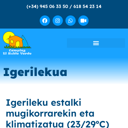
(+34) 945 06 33 50 / 618 54 23 14
Igerilekua
Igerileku estalki
mugikorrarekin eta
klimatizatua (23/29ºC)